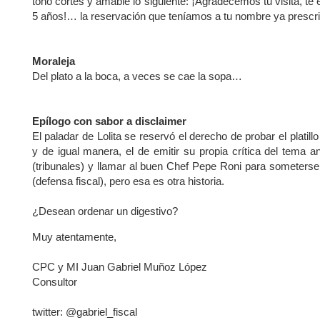
tono cortés y amable lo siguiente: ¡Agradecemos tu visita, 
5 años!… la reservación que teníamos a tu nombre ya prescri
Moraleja
Del plato a la boca, a veces se cae la sopa…
Epílogo con sabor a disclaimer
El paladar de Lolita se reservó el derecho de probar el platillo
y de igual manera, el de emitir su propia crítica del tema a
(tribunales) y llamar al buen Chef Pepe Roni para someterse
(defensa fiscal), pero es
a es otra historia.
¿Desean ordenar un digestivo?
Muy atentamente,
CPC y MI Juan Gabriel Muñoz López
Consultor
twitter: @gabriel_fiscal