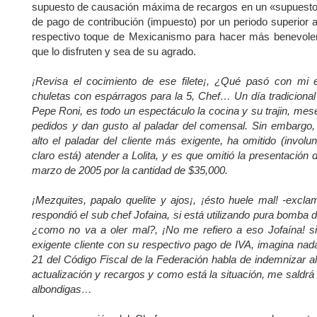
supuesto de causación máxima de recargos en un «supuesto»
de pago de contribución (impuesto) por un periodo superior a
respectivo toque de Mexicanismo para hacer más benevolen
que lo disfruten y sea de su agrado.
¡Revisa el cocimiento de ese filete¡, ¿Qué pasó con mi 
chuletas con espárragos para la 5, Chef… Un día tradicional
Pepe Roni, es todo un espectáculo la cocina y su trajin, mes
pedidos y dan gusto al paladar del comensal. Sin embargo
alto el paladar del cliente más exigente, ha omitido (invol
claro está) atender a Lolita, y es que omitió la presentación
marzo de 2005 por la cantidad de $35,000.
¡Mezquites, papalo quelite y ajos¡, ¡ésto huele mal! -excl
respondió el sub chef Jofaina, si está utilizando pura bomba
¿como no va a oler mal?, ¡No me refiero a eso Jofaína! si
exigente cliente con su respectivo pago de IVA, imagina nada
21 del Código Fiscal de la Federación habla de indemnizar a
actualización y recargos y como está la situación, me saldr
albondigas…