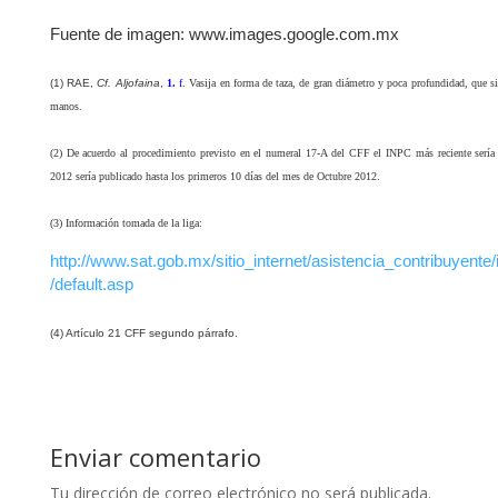
Fuente de imagen: www.images.google.com.mx
(1) RAE,
Cf. Aljofaina
,
1.
f.
Vasija en forma de taza, de gran diámetro y poca profundidad, que sir
manos.
(2) De acuerdo al procedimiento previsto en el numeral 17-A del CFF el INPC más reciente sería
2012 sería publicado hasta los primeros 10 días del mes de Octubre 2012.
(3) Información tomada de la liga:
http://www.sat.gob.mx/sitio_internet/asistencia_contribuyente
/default.asp
(4) Artículo 21 CFF segundo párrafo.
Enviar comentario
Tu dirección de correo electrónico no será publicada.