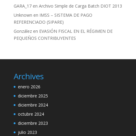
GARA_17
en
Archivo Simple de Carga Batch DIOT 2013
Unknown
en
IMSS – SISTEMA DE PAGO
REFERENCIADO (SIPARE)
González
en
EVASIÓN FISCAL EN EL RÉGIMEN DE
PEQUEÑOS CONTRIBUYENTES
Archives
enero 2026
diciembre 2025
diciembre 2024
octubre 2024
diciembre 2023
julio 2023