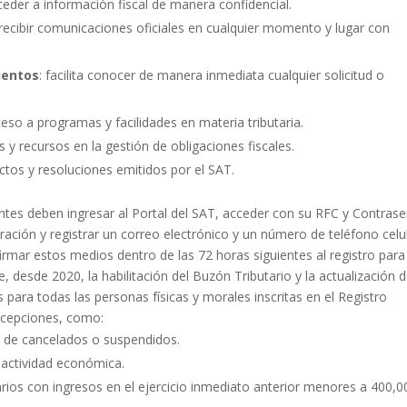
ceder a información fiscal de manera confidencial.
e recibir comunicaciones oficiales en cualquier momento y lugar con
ientos
: facilita conocer de manera inmediata cualquier solicitud o
ceso a programas y facilidades en materia tributaria.
 y recursos en la gestión de obligaciones fiscales.
 actos y resoluciones emitidos por el SAT.
yentes deben ingresar al Portal del SAT, acceder con su RFC y Contras
uración y registrar un correo electrónico y un número de teléfono celu
mar estos medios dentro de las 72 horas siguientes al registro para
 desde 2020, la habilitación del Buzón Tributario y la actualización 
 para todas las personas físicas y morales inscritas en el Registro
xcepciones, como:
al de cancelados o suspendidos.
n actividad económica.
arios con ingresos en el ejercicio inmediato anterior menores a 400,0