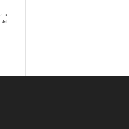
e la
o del