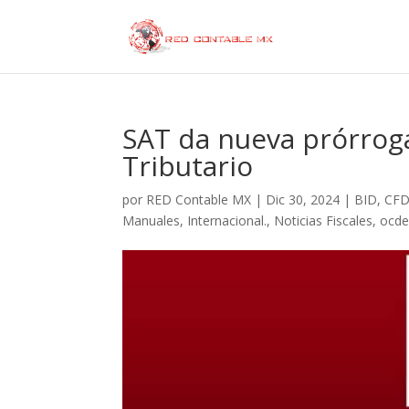
SAT da nueva prórroga
Tributario
por
RED Contable MX
|
Dic 30, 2024
|
BID
,
CFD
Manuales
,
Internacional.
,
Noticias Fiscales
,
ocd