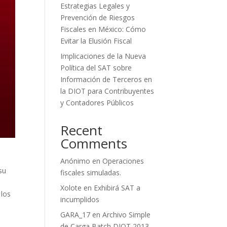
Estrategias Legales y
Prevención de Riesgos
Fiscales en México: Cómo
Evitar la Elusión Fiscal
Implicaciones de la Nueva
Política del SAT sobre
Información de Terceros en
la DIOT para Contribuyentes
y Contadores Públicos
Recent
Comments
Anónimo
en
Operaciones
su
fiscales simuladas.
Xolote
en
Exhibirá SAT a
 los
incumplidos
e
GARA_17
en
Archivo Simple
de Carga Batch DIOT 2013