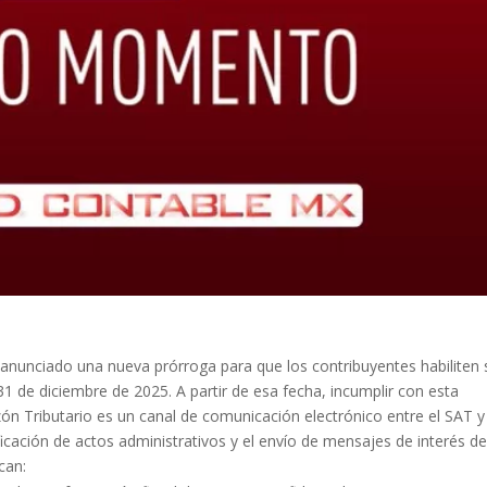
a anunciado una nueva prórroga para que los contribuyentes habiliten 
31 de diciembre de 2025. A partir de esa fecha, incumplir con esta
uzón Tributario es un canal de comunicación electrónico entre el SAT y
ificación de actos administrativos y el envío de mensajes de interés d
can: