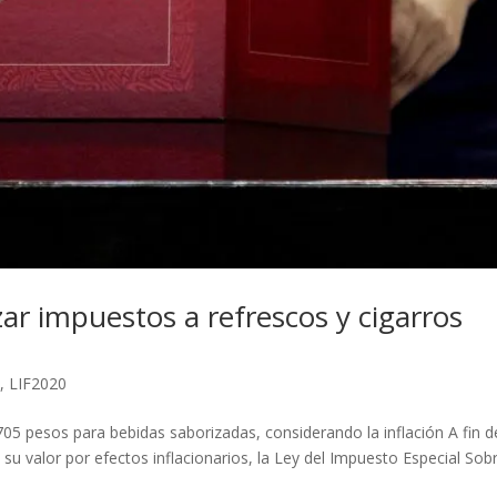
ar impuestos a refrescos y cigarros
a
,
LIF2020
705 pesos para bebidas saborizadas, considerando la inflación A fin d
su valor por efectos inflacionarios, la Ley del Impuesto Especial Sob