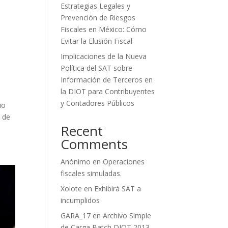
Estrategias Legales y
Prevención de Riesgos
Fiscales en México: Cómo
Evitar la Elusión Fiscal
Implicaciones de la Nueva
Política del SAT sobre
Información de Terceros en
la DIOT para Contribuyentes
y Contadores Públicos
io
s de
Recent
Comments
Anónimo
en
Operaciones
fiscales simuladas.
Xolote
en
Exhibirá SAT a
incumplidos
GARA_17
en
Archivo Simple
de Carga Batch DIOT 2013