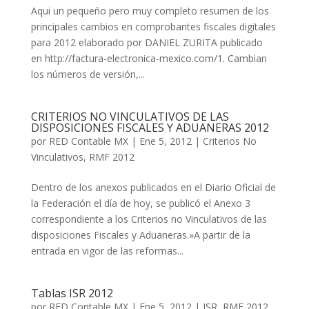
Aqui un pequeño pero muy completo resumen de los
principales cambios en comprobantes fiscales digitales
para 2012 elaborado por DANIEL ZURITA publicado
en http://factura-electronica-mexico.com/1. Cambian
los números de versión,...
CRITERIOS NO VINCULATIVOS DE LAS
DISPOSICIONES FISCALES Y ADUANERAS 2012
por
RED Contable MX
|
Ene 5, 2012
|
Criterios No
Vinculativos
,
RMF 2012
Dentro de los anexos publicados en el Diario Oficial de
la Federación el día de hoy, se publicó el Anexo 3
correspondiente a los Criterios no Vinculativos de las
disposiciones Fiscales y Aduaneras.»A partir de la
entrada en vigor de las reformas...
Tablas ISR 2012
por
RED Contable MX
|
Ene 5, 2012
|
ISR
,
RMF 2012