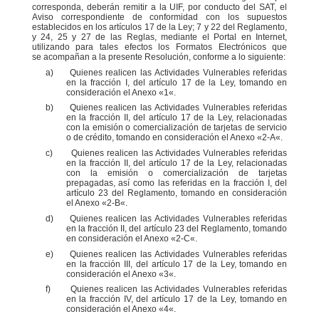
corresponda, deberán remitir a la UIF, por conducto del SAT, el
Aviso correspondiente de conformidad
con los supuestos
establecidos en los artículos 17 de la Ley; 7 y 22 del Reglamento,
y 24, 25 y 27 de las
Reglas, mediante el Portal en Internet,
utilizando para tales efectos los Formatos Electrónicos que
se
acompañan a la presente Resolución, conforme a lo siguiente:
a)
Quienes realicen las Actividades Vulnerables referidas
en la fracción I, del artículo 17 de la Ley,
tomando en
consideración el Anexo
«
1
«
.
b)
Quienes realicen las Actividades Vulnerables referidas
en la fracción II, del artículo 17 de la Ley,
relacionadas
con la emisión o comercialización de tarjetas de servicio
o de crédito, tomando en
consideración el Anexo
«
2-A
«
.
c)
Quienes realicen las Actividades Vulnerables referidas
en la fracción II, del artículo 17 de la Ley,
relacionadas
con la emisión o comercialización de tarjetas
prepagadas, así como las referidas en la
fracción I, del
artículo 23 del Reglamento, tomando en consideración
el Anexo
«
2-B
«
.
d)
Quienes realicen las Actividades Vulnerables referidas
en la fracción II, del artículo 23 del
Reglamento, tomando
en consideración el Anexo
«
2-C
«
.
e)
Quienes realicen las Actividades Vulnerables referidas
en la fracción III, del artículo 17 de la Ley,
tomando en
consideración el Anexo
«
3
«
.
f)
Quienes realicen las Actividades Vulnerables referidas
en la fracción IV, del artículo 17 de la Ley,
tomando en
consideración el Anexo
«
4
«
.