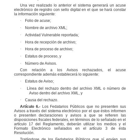
Una vez realizado lo anterior el sistema generará un acuse
electrónico de registro con sello digital en el
que se hará constar
la información siguiente:
·
Folio de acuse;
·
Nombre de archivo XML;
·
Actividad Vulnerable reportada;
·
Hora de recepción de archivo;
·
Hora de proceso de archivo;
·
Estatus de proceso, y
·
Número de Avisos.
Con relación a los Avisos rechazados, el acuse
correspondiente además establecerá lo siguiente:
·
Estatus de Aviso;
·
Línea del rechazo dentro del archivo XML o número de
Aviso dentro del archivo XML, y
·
Causa del rechazo.
Artículo 6.-
Los Fedatarios Públicos que no presenten sus
Avisos a través del sistema electrónico por el
que éstos informen
o presenten declaraciones y avisos a que se refieren las
disposiciones fiscales federales,
en términos de lo señalado en el
artículo 17 del Reglamento, deberán utilizar los medios y el
Formato
Electrónico señalados en el artículo 3 de ésta
Resolución.
Tratándose de los Fedatarios Públicos que sí envíen sus