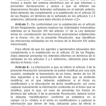
Avisos a través del sistema electrónico por el que
informen o
presenten declaraciones y avisos a que se refieren las
disposiciones fiscales federales señaladas
en el párrafo anterior,
éstos deberán dar cumplimiento a lo establecido en el artículo 25
de las Reglas, en
términos de lo señalado en los artículos 3 y 4
anteriores, utilizando para tales efectos el Anexo
«
12
«
.
Artículo 7.-
De conformidad con lo establecido en el artículo
30 del Reglamento, quienes realicen las
Actividades Vulnerables
referidas en la fracción XIV del artículo 17 de la Ley deberán
tomar en consideración
las fracciones arancelarias establecidas
en el Anexo
«
A
«
de la presente Resolución, que identifican
las
mercancías señaladas en los incisos de la fracción XIV antes
mencionada.
Para efecto de que los agentes y apoderados aduanales den
cumplimiento a lo establecido en el artículo
25 de las Reglas,
éstos deberán presentar los referidos informes en términos de lo
señalado en los artículos 3
y 4 anteriores, utilizando para tales
efectos el Anexo
«
14
«
.
Artículo 8.-
La información a que se refiere el artículo 3 de la
presente Resolución únicamente se podrá
modificar por una sola
ocasión, mediante la transmisión de un Aviso, dentro de los 30
días siguientes a la
presentación del Aviso que se pretende
modificar, en el que deberán establecer si el Aviso es
modificatorio y
la descripción de dicha modificación, así como
capturar nuevamente la información contenida en el Aviso que
se
modifica, para lo que, en caso de presentar los Avisos en
términos del artículo 5 de la presente Resolución,
deberá incluir
la etiqueta <modificatorio> conforme se establece en el
campo
«
3.2
«
«
Datos si el aviso es
modificatorio
«
y capturar la
información que derive de ésta, utilizando para tal efecto el