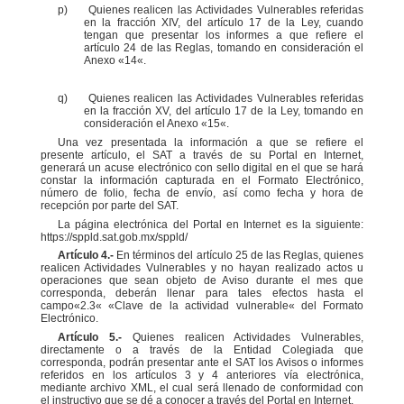
p)
Quienes realicen las Actividades Vulnerables referidas
en la fracción XIV, del artículo 17 de la Ley,
cuando
tengan que presentar los informes a que refiere el
artículo 24 de las Reglas, tomando en
consideración el
Anexo
«
14
«
.
q)
Quienes realicen las Actividades Vulnerables referidas
en la fracción XV, del artículo 17 de la Ley,
tomando en
consideración el Anexo
«
15
«
.
Una vez presentada la información a que se refiere el
presente artículo, el SAT a través de su Portal en
Internet,
generará un acuse electrónico con sello digital en el que se hará
constar la información capturada
en
el Formato Electrónico,
número de folio, fecha de envío, así como fecha y hora de
recepción por parte
del
SAT.
La página electrónica del Portal en Internet es la siguiente:
https://sppld.sat.gob.mx/sppld/
Artículo 4.-
En términos del artículo 25 de las Reglas, quienes
realicen Actividades Vulnerables y no
hayan realizado actos u
operaciones que sean objeto de Aviso durante el mes que
corresponda, deberán
llenar para tales efectos hasta el
campo
«
2.3
«
«
Clave de la actividad vulnerable
«
del Formato
Electrónico.
Artículo 5.-
Quienes realicen Actividades Vulnerables,
directamente o a través de la Entidad Colegiada
que
corresponda, podrán presentar ante el SAT los Avisos o informes
referidos en los artículos 3 y 4
anteriores vía electrónica,
mediante archivo XML, el cual será llenado de conformidad con
el instructivo que se
dé a conocer a través del Portal en Internet.