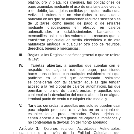
platino, oro y plata, los cheques, las obligaciones de
pago asumidas mediante el uso de una
tarjeta de crédito
o de débito, las tarjetas emitidas por quien realice una
Actividad Vulnerable no
vinculadas a una cuenta
bancaria en las que se almacenen recursos susceptibles
de utilizarse como
medio de pago o de retirarse
mediante disposiciones en efectivo en cajeros
automatizados o
establecimientos bancarios o
mercantiles, así como los valores o los recursos que se
transfieran por
cualquier medio electrónico o de otra
naturaleza análoga, y cualquier otro tipo de recursos,
derechos,
bienes o mercancías;
III.
Reglas,
a las Reglas de carácter general a que se refiere
la Ley;
IV.
Tarjetas abiertas,
a aquellas que cuentan con el
respaldo de alguna red de pago, permitiendo
hacer
transacciones con cualquier establecimiento que
participe en la red que corresponda. Asimismo
se
consideran con tal carácter aquellas que tengan
acceso a la red global de cajeros automáticos, las
que
permitan el envío de transferencias, y aquellas que
contemplan la devolución del monto abonado
en alguna
terminal punto de venta o cualquier otro medio, y
V.
Tarjetas cerradas
, a aquellas que sólo se pueden usar
para adquirir productos o servicios en un
conjunto de
establecimientos predeterminados. Estas tarjetas no
tienen acceso a la red global de
cajeros automáticos y
no contemplan la devolución del monto abonado.
Artículo 3.-
Quienes realicen Actividades Vulnerables,
directamente o a través de la Entidad Colegiada
que