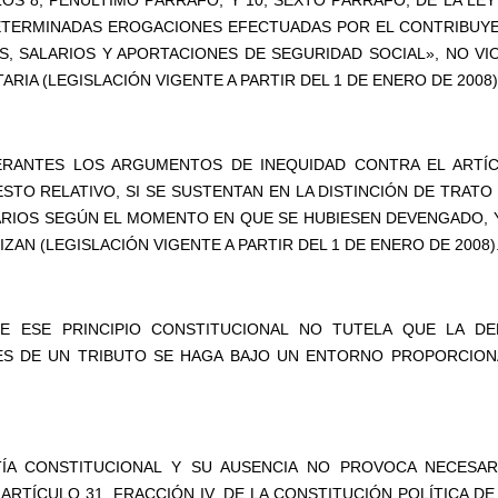
LOS 8, PENÚLTIMO PÁRRAFO, Y 10, SEXTO PÁRRAFO, DE LA LEY
ETERMINADAS EROGACIONES EFECTUADAS POR EL CONTRIBUY
, SALARIOS Y APORTACIONES DE SEGURIDAD SOCIAL», NO VI
RIA (LEGISLACIÓN VIGENTE A PARTIR DEL 1 DE ENERO DE 2008)
PERANTES LOS ARGUMENTOS DE INEQUIDAD CONTRA EL ARTÍ
STO RELATIVO, SI SE SUSTENTAN EN LA DISTINCIÓN DE TRATO
ARIOS SEGÚN EL MOMENTO EN QUE SE HUBIESEN DEVENGADO, 
ZAN (LEGISLACIÓN VIGENTE A PARTIR DEL 1 DE ENERO DE 2008)
DE ESE PRINCIPIO CONSTITUCIONAL NO TUTELA QUE LA DE
ES DE UN TRIBUTO SE HAGA BAJO UN ENTORNO PROPORCION
TÍA CONSTITUCIONAL Y SU AUSENCIA NO PROVOCA NECESAR
TÍCULO 31, FRACCIÓN IV, DE LA CONSTITUCIÓN POLÍTICA DE