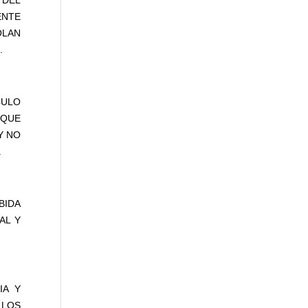
 DEL
ENTE
OLAN
.
CULO
 QUE
Y NO
.
BIDA
AL Y
IA Y
 LOS