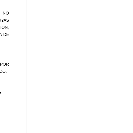
S NO
UYAS
IÓN,
A DE
 POR
DO.
E