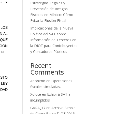
O» Y
Estrategias Legales y
Prevención de Riesgos
Fiscales en México: Cómo
Evitar la Elusión Fiscal
 LOS
Implicaciones de la Nueva
N AL
Política del SAT sobre
Información de Terceros en
 QUE
la DIOT para Contribuyentes
CIÓN
y Contadores Públicos
 DEL
Recent
Comments
ESTO
Anónimo
en
Operaciones
 LEY
fiscales simuladas.
IDAD
Xolote
en
Exhibirá SAT a
incumplidos
GARA_17
en
Archivo Simple
de Carga Batch DIOT 2013