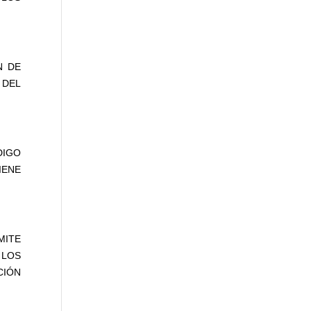
N DE
 DEL
DIGO
IENE
MITE
 LOS
CIÓN