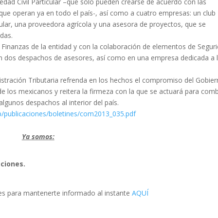
edad Civil Particular –que sólo pueden crearse de acuerdo con las
y que operan ya en todo el país-, así como a cuatro empresas: un club
lular, una proveedora agrícola y una asesora de proyectos, que se
adas.
 Finanzas de la entidad y con la colaboración de elementos de Segur
al en dos despachos de asesores, así como en una empresa dedicada a 
istración Tributaria refrenda en los hechos el compromiso del Gobie
de los mexicanos y reitera la firmeza con la que se actuará para comb
lgunos despachos al interior del país.
p/publicaciones/boletines/com2013_035.pdf
Ya somos:
aciones.
s para mantenerte informado al instante
AQUÍ