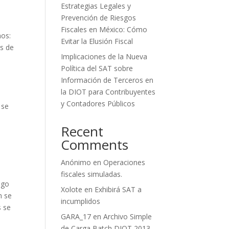
Estrategias Legales y
Prevención de Riesgos
Fiscales en México: Cómo
hos:
Evitar la Elusión Fiscal
as de
Implicaciones de la Nueva
Política del SAT sobre
Información de Terceros en
la DIOT para Contribuyentes
y Contadores Públicos
 se
Recent
Comments
Anónimo
en
Operaciones
fiscales simuladas.
ago
Xolote
en
Exhibirá SAT a
n se
incumplidos
s se
GARA_17
en
Archivo Simple
de Carga Batch DIOT 2013