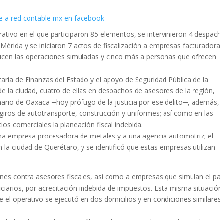
tivo en el que participaron 85 elementos, se intervinieron 4 despac
érida y se iniciaron 7 actos de fiscalización a empresas facturador
cen las operaciones simuladas y cinco más a personas que ofrecen
aría de Finanzas del Estado y el apoyo de Seguridad Pública de la
e la ciudad, cuatro de ellas en despachos de asesores de la región,
inario de Oaxaca ─hoy prófugo de la justicia por ese delito─, además,
 giros de autotransporte, construcción y uniformes; así como en las
ios comerciales la planeación fiscal indebida.
 una empresa procesadora de metales y a una agencia automotriz; el
 la ciudad de Querétaro, y se identificó que estas empresas utilizan
ciones contra asesores fiscales, así como a empresas que simulan el p
iciarios, por acreditación indebida de impuestos. Esta misma situació
 el operativo se ejecutó en dos domicilios y en condiciones similare