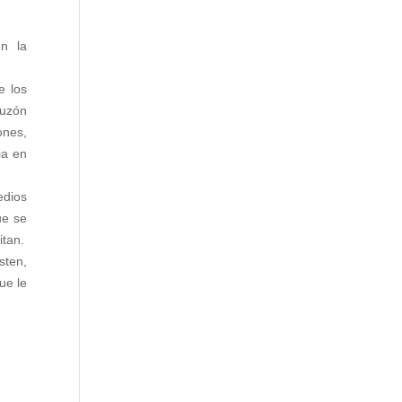
en la
e los
buzón
ones,
ia en
edios
ue se
itan.
sten,
ue le