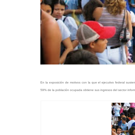
En la exposición de motivos con la que el ejecutivo federal susten
59% de la población ocupada obtiene sus ingresos del sector infor