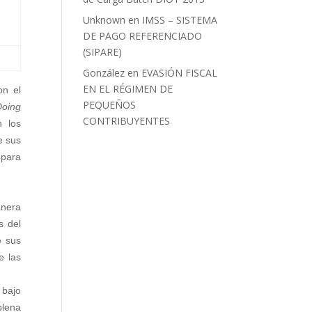
Unknown
en
IMSS – SISTEMA
DE PAGO REFERENCIADO
(SIPARE)
González
en
EVASIÓN FISCAL
EN EL RÉGIMEN DE
on el
PEQUEÑOS
Doing
CONTRIBUYENTES
n los
e sus
 para
anera
s del
e sus
e las
 bajo
plena