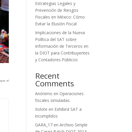
Estrategias Legales y
Prevención de Riesgos
Fiscales en México: Cómo
Evitar la Elusión Fiscal
Implicaciones de la Nueva
Política del SAT sobre
Información de Terceros en
la DIOT para Contribuyentes
y Contadores Públicos
Recent
Comments
 que el
Anónimo
en
Operaciones
fiscales simuladas.
Xolote
en
Exhibirá SAT a
incumplidos
GARA_17
en
Archivo Simple
de Carga Batch DIOT 2013