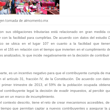
gen tomada de almomento.mx
n sus obligaciones tributarias está relacionado en gran medida c
y con la facilidad para cumplirlas. De acuerdo con datos del estudio
o se ubica en el lugar 107 en cuanto a la facilidad que tiene
en el 155 en relación con el tiempo que invierten en el cumplimiento d
ses analizados, lo que incide negativamente en la decisión de contribuir
 parte, es un incentivo negativo para que el contribuyente cumpla de m
 el artículo 31, fracción IV, de la Constitución. De acuerdo con dato
 al primer trimestre de 2013, el 59% de la población ocupada obtien
el contribuyente legal la decisión de evadir impuestos, al percibir qu
llan en un marco de incumplimiento.
el contexto descrito, tiene el reto de crear mecanismos accesibles, de
l tiempo que permitan captar a nuevos contribuyentes y asegurar la 