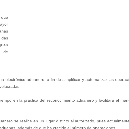
n que
mayor
uanas
didas
guen
n de
ma electrónico aduanero, a fin de simplificar y automatizar las operac
nvolucradas.
tiempo en la práctica del reconocimiento aduanero y facilitará el man
nero se realice en un lugar distinto al autorizado, pues actualment
 y aduanas, además de que ha crecido el número de operaciones.