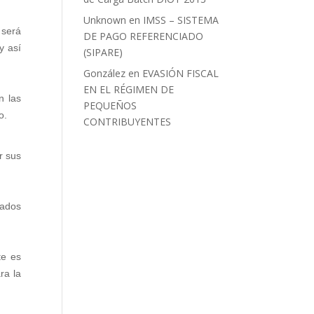
Unknown
en
IMSS – SISTEMA
 será
DE PAGO REFERENCIADO
y así
(SIPARE)
González
en
EVASIÓN FISCAL
EN EL RÉGIMEN DE
n las
PEQUEÑOS
o.
CONTRIBUYENTES
r sus
zados
te es
ra la