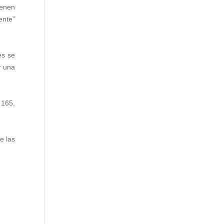
ienen
ente”
es se
r una
 165,
e las