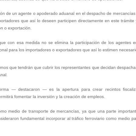
ación de un agente o apoderado aduanal en el despacho de mercancías
portadores que así lo deseen participen directamente en este trámite 
ón o exportación.
 que con esa medida no se elimina la participación de los agentes e
onal para los importadores o exportadores que así lo estimen necesari
ínimos que tendrán que cubrir los representantes que decidan despacha
nal.
forma — destacaron — es la apertura para crear recintos fiscali
ermitirá fomentar la inversión y la creación de empleos.
 como medio de transporte de mercancías, ya que una parte importan
sideraron fundamental incorporar al tráfico ferroviario como medio pa