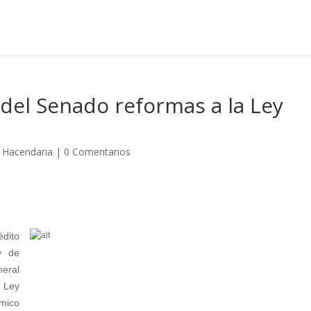
del Senado reformas a la Ley
 Hacendaria
|
0 Comentarios
dito
y de
neral
a Ley
mico