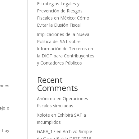
Estrategias Legales y
Prevención de Riesgos
Fiscales en México: Cómo
Evitar la Elusión Fiscal
Implicaciones de la Nueva
Política del SAT sobre
Información de Terceros en
la DIOT para Contribuyentes
y Contadores Públicos
Recent
Comments
iones
Anónimo
en
Operaciones
fiscales simuladas.
ejo o
Xolote
en
Exhibirá SAT a
incumplidos
e hay
GARA_17
en
Archivo Simple
de Carga Batch DIOT 2013